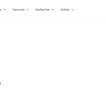
s
Hansine
Haikutter
Intern
P
Office 365
Outlook Live