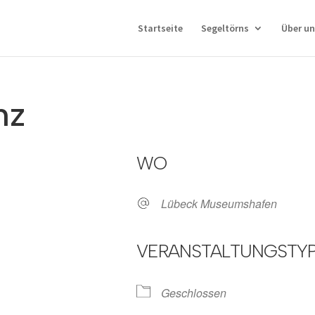
Startseite
Segeltörns
Über un
nz
WO
Lübeck Museumshafen
VERANSTALTUNGSTY
oogle Kalender
iCalendar
Geschlossen